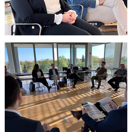
Anträge CDU
Kleine Anfragen
CDU Deutschland
CDU Fraktion im Brandenburger Landtag
CDU Brandenburg
CDU Potsdam