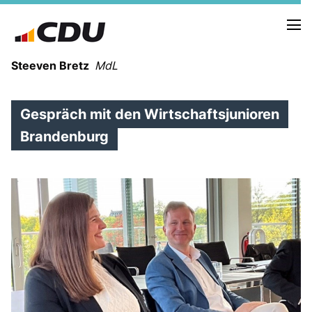
Steeven Bretz
MdL
Gespräch mit den Wirtschaftsjunioren
Brandenburg
VITA
WAHLKREISBESUCHE
PRESSEFOTOS
MEIN BÜRGERBÜRO
MEIN WAHLKREIS
ZIELE
Redebeiträge