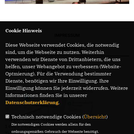
Cookie Hinweis
IMPRESSUM
Diese Webseite verwendet Cookies, die notwendig
DATENSCHUTZ
sind, um die Webseite zu nutzen. Weiterhin
verwenden wir Dienste von Drittanbietern, die uns
helfen, unser Webangebot zu verbessern (Website-
Steeven Bretz MdL
Optmierung). Für die Verwendung bestimmter
Dienste, benötigen wir Ihre Einwilligung. Ihre
Einwilligung können Sie jederzeit widerrufen. Weitere
Informationen finden Sie in unserer
Datenschutzerklärung
.
Technisch notwendige Cookies (
Übersicht
)
Gregor-Mendel-Straße 3
Die notwendigen Cookies werden allein für den
14469 Potsdam
ordnungsgemäßen Gebrauch der Webseite benötigt.
Telefon: 0331 - 20085713