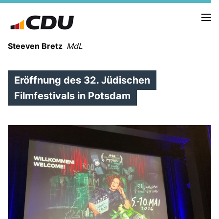
Steeven Bretz
MdL
Eröffnung des 32. Jüdischen
Filmfestivals in Potsdam
VITA
WAHLKREISBESUCHE
PRESSEFOTOS
MEIN BÜRGERBÜRO
MEIN WAHLKREIS
ZIELE
Redebeiträge