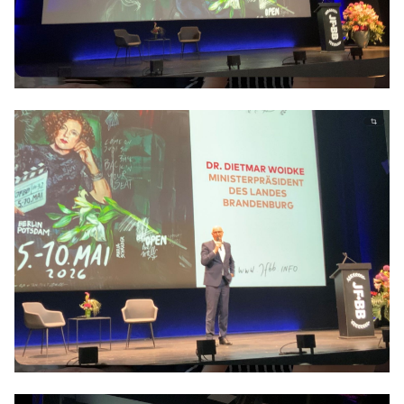
Anträge CDU
Kleine Anfragen
CDU Deutschland
CDU Fraktion im Brandenburger Landtag
CDU Brandenburg
CDU Potsdam