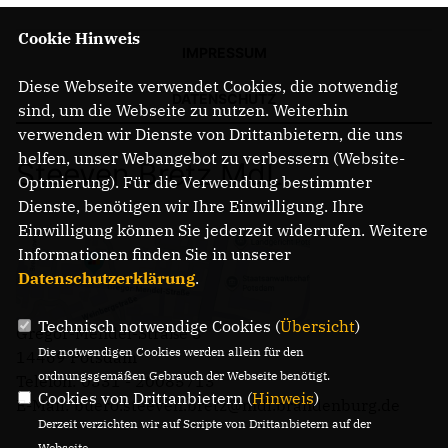
Cookie Hinweis
IMPRESSUM
Diese Webseite verwendet Cookies, die notwendig
DATENSCHUTZ
sind, um die Webseite zu nutzen. Weiterhin
verwenden wir Dienste von Drittanbietern, die uns
helfen, unser Webangebot zu verbessern (Website-
Steeven Bretz MdL
Optmierung). Für die Verwendung bestimmter
Dienste, benötigen wir Ihre Einwilligung. Ihre
Einwilligung können Sie jederzeit widerrufen. Weitere
Informationen finden Sie in unserer
Datenschutzerklärung
.
Technisch notwendige Cookies (
Übersicht
)
Gregor-Mendel-Straße 3
Die notwendigen Cookies werden allein für den
14469 Potsdam
ordnungsgemäßen Gebrauch der Webseite benötigt.
Telefon: 0331 - 20085713
Cookies von Drittanbietern (
Hinweis
)
E-Mail: buero.steeven.bretz@mdl.brandenburg.de
Derzeit verzichten wir auf Scripte von Drittanbietern auf der
Webseite.