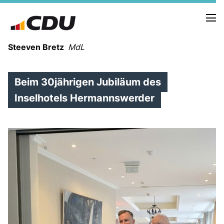
Steeven Bretz
MdL
Beim 30jährigen Jubiläum des
Inselhotels Hermannswerder
VITA
WAHLKREISBESUCHE
PRESSEFOTOS
MEIN BÜRGERBÜRO
MEIN WAHLKREIS
ZIELE
Redebeiträge