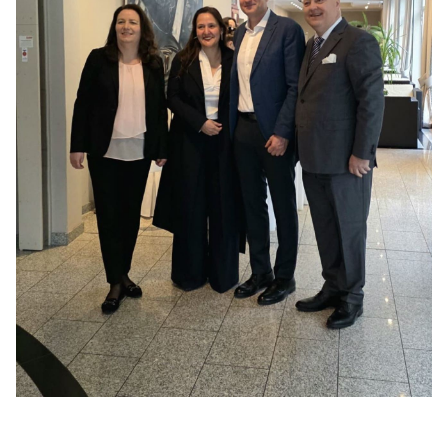
Anträge CDU
Kleine Anfragen
CDU Deutschland
CDU Fraktion im Brandenburger Landtag
CDU Brandenburg
CDU Potsdam