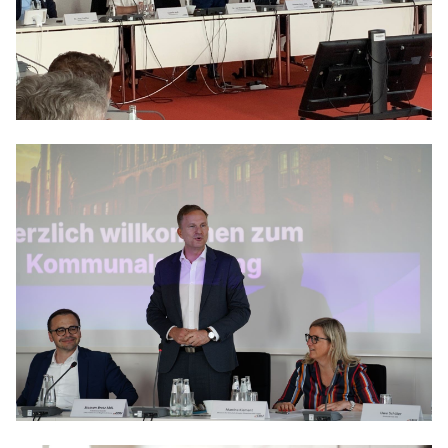
Anträge CDU
Kleine Anfragen
CDU Deutschland
CDU Fraktion im Brandenburger Landtag
CDU Brandenburg
CDU Potsdam