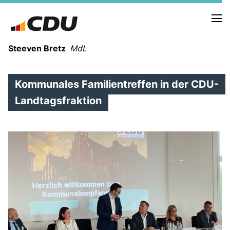
Steeven Bretz
MdL
Kommunales Familientreffen in der CDU-
Landtagsfraktion
VITA
WAHLKREISBESUCHE
PRESSEFOTOS
MEIN BÜRGERBÜRO
MEIN WAHLKREIS
ZIELE
Redebeiträge