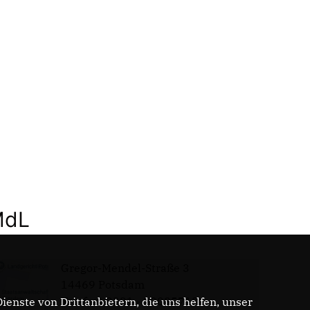
MdL
Gregor-Mendel-Straße 3
14469 Potsdam
Telefon: 0331 - 20085713
enste von Drittanbietern, die uns helfen, unser