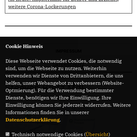
weitere Corona-Lockerungen
Cookie Hinweis
IMPRESSUM
Diese Webseite verwendet Cookies, die notwendig
DATENSCHUTZ
sind, um die Webseite zu nutzen. Weiterhin
verwenden wir Dienste von Drittanbietern, die uns
helfen, unser Webangebot zu verbessern (Website-
Steeven Bretz MdL
Optmierung). Für die Verwendung bestimmter
Dienste, benötigen wir Ihre Einwilligung. Ihre
Einwilligung können Sie jederzeit widerrufen. Weitere
Informationen finden Sie in unserer
Datenschutzerklärung
.
Technisch notwendige Cookies (
Übersicht
)
Gregor-Mendel-Straße 3