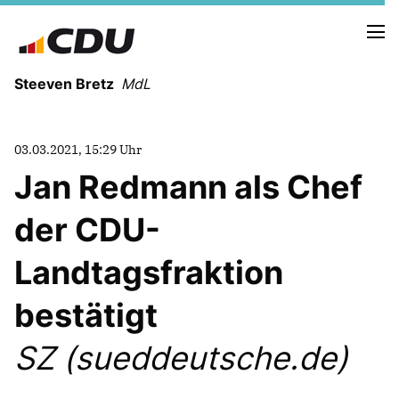
Steeven Bretz
MdL
03.03.2021, 15:29 Uhr
Jan Redmann als Chef
der CDU-
VITA
WAHLKREISBESUCHE
Landtagsfraktion
PRESSEFOTOS
MEIN BÜRGERBÜRO
bestätigt
SZ (sueddeutsche.de)
MEIN WAHLKREIS
ZIELE
Redebeiträge