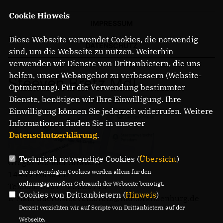
Cookie Hinweis
IMPRESSUM
Diese Webseite verwendet Cookies, die notwendig
DATENSCHUTZ
sind, um die Webseite zu nutzen. Weiterhin
verwenden wir Dienste von Drittanbietern, die uns
helfen, unser Webangebot zu verbessern (Website-
Steeven Bretz MdL
Optmierung). Für die Verwendung bestimmter
Dienste, benötigen wir Ihre Einwilligung. Ihre
Einwilligung können Sie jederzeit widerrufen. Weitere
Informationen finden Sie in unserer
Datenschutzerklärung
.
Technisch notwendige Cookies (
Übersicht
)
Gregor-Mendel-Straße 3
Die notwendigen Cookies werden allein für den
14469 Potsdam
ordnungsgemäßen Gebrauch der Webseite benötigt.
Telefon: 0331 - 20085713
Cookies von Drittanbietern (
Hinweis
)
E-Mail: buero.steeven.bretz@mdl.brandenburg.de
Derzeit verzichten wir auf Scripte von Drittanbietern auf der
Webseite.