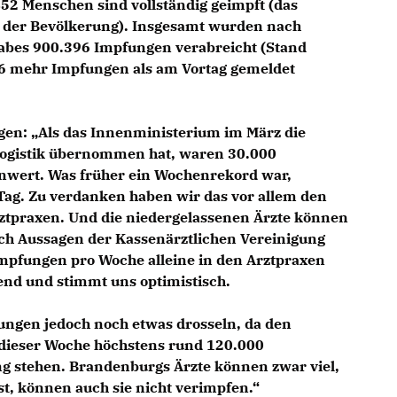
52 Menschen sind vollständig geimpft (das
% der Bevölkerung). Insgesamt wurden nach
tabes 900.396 Impfungen verabreicht (Stand
36 mehr Impfungen als am Vortag gemeldet
gen
: „Als das Innenministerium im März die
logistik übernommen hat, waren 30.000
nwert. Was früher ein Wochenrekord war,
 Tag. Zu verdanken haben wir das vor allem den
rztpraxen. Und die niedergelassenen Ärzte können
ach Aussagen der Kassenärztlichen Vereinigung
Impfungen pro Woche alleine in den Arztpraxen
end und stimmt uns optimistisch.
ungen jedoch noch etwas drosseln, da den
 dieser Woche höchstens rund 120.000
ng stehen. Brandenburgs Ärzte können zwar viel,
ist, können auch sie nicht verimpfen.“