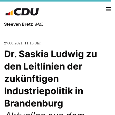
Steeven Bretz
MdL
27.08.2021, 11:13 Uhr
Dr. Saskia Ludwig zu
den Leitlinien der
VITA
WAHLKREISBESUCHE
zukünftigen
PRESSEFOTOS
MEIN BÜRGERBÜRO
Industriepolitik in
Brandenburg
MEIN WAHLKREIS
ZIELE
Redebeiträge