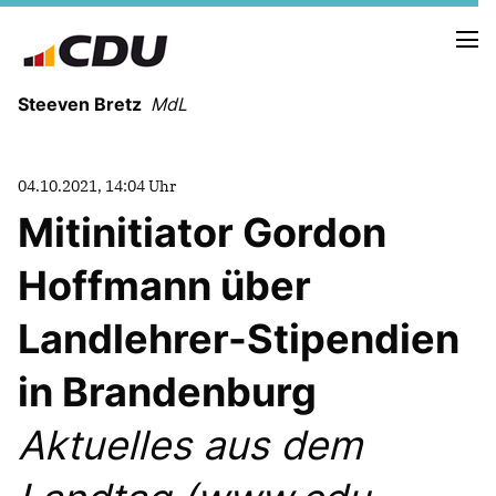
Steeven Bretz
MdL
04.10.2021, 14:04 Uhr
Mitinitiator Gordon
Hoffmann über
VITA
WAHLKREISBESUCHE
Landlehrer-Stipendien
PRESSEFOTOS
MEIN BÜRGERBÜRO
in Brandenburg
Aktuelles aus dem
MEIN WAHLKREIS
ZIELE
Redebeiträge