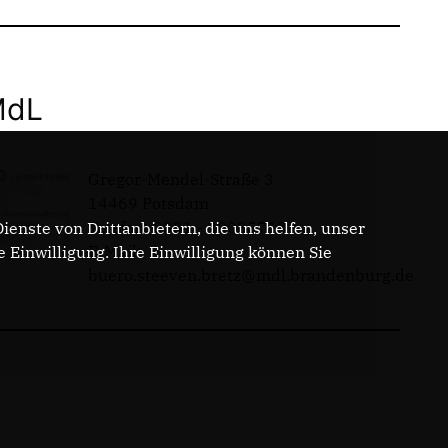
MdL
Gregor-Mendel-Straße 3
14469 Potsdam
Telefon: 0331 - 20085713
enste von Drittanbietern, die uns helfen, unser
E-Mail:
Einwilligung. Ihre Einwilligung können Sie
buero.steeven.bretz@mdl.brandenburg.de