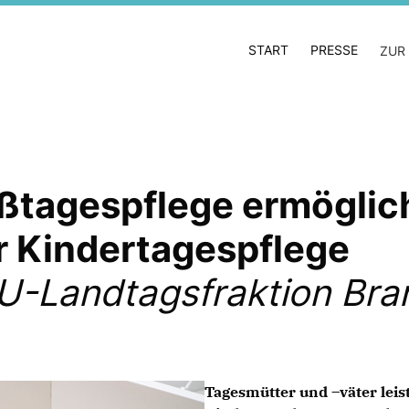
START
PRESSE
ZUR
oßtagespflege ermöglic
er Kindertagespflege
DU-Landtagsfraktion Br
Tagesmütter und –väter leis