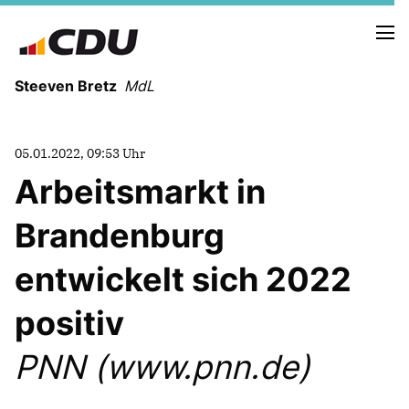
Steeven Bretz
MdL
05.01.2022, 09:53 Uhr
Arbeitsmarkt in
Brandenburg
VITA
WAHLKREISBESUCHE
entwickelt sich 2022
PRESSEFOTOS
MEIN BÜRGERBÜRO
positiv
PNN (www.pnn.de)
MEIN WAHLKREIS
ZIELE
Redebeiträge