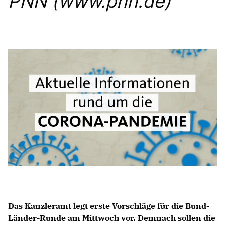
PNN (www.pnn.de)
Anträge CDU
Kleine Anfragen
CDU Deutschland
CDU Fraktion im Brandenburger Landtag
CDU Brandenburg
CDU Potsdam
Das Kanzleramt legt erste Vorschläge für die Bund-
Länder-Runde am Mittwoch vor. Demnach sollen die