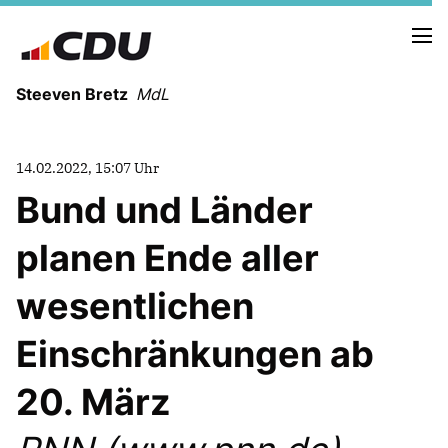
Steeven Bretz
MdL
14.02.2022, 15:07 Uhr
Bund und Länder
planen Ende aller
VITA
WAHLKREISBESUCHE
wesentlichen
PRESSEFOTOS
MEIN BÜRGERBÜRO
Einschränkungen ab
20. März
MEIN WAHLKREIS
ZIELE
Redebeiträge