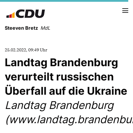
Steeven Bretz
MdL
25.02.2022, 09:49 Uhr
Landtag Brandenburg
verurteilt russischen
VITA
WAHLKREISBESUCHE
Überfall auf die Ukraine
PRESSEFOTOS
MEIN BÜRGERBÜRO
Landtag Brandenburg
(www.landtag.brandenbu
MEIN WAHLKREIS
ZIELE
Redebeiträge