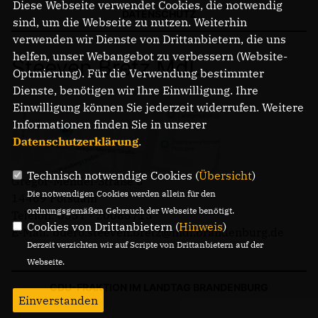
Diese Webseite verwendet Cookies, die notwendig
DATENSCHUTZ
sind, um die Webseite zu nutzen. Weiterhin
verwenden wir Dienste von Drittanbietern, die uns
helfen, unser Webangebot zu verbessern (Website-
Steeven Bretz MdL
Optmierung). Für die Verwendung bestimmter
Dienste, benötigen wir Ihre Einwilligung. Ihre
Einwilligung können Sie jederzeit widerrufen. Weitere
Informationen finden Sie in unserer
Datenschutzerklärung
.
Technisch notwendige Cookies (
Übersicht
)
Gregor-Mendel-Straße 3
Die notwendigen Cookies werden allein für den
14469 Potsdam
ordnungsgemäßen Gebrauch der Webseite benötigt.
Telefon: 0331 - 20085713
Cookies von Drittanbietern (
Hinweis
)
E-Mail: buero.steeven.bretz@mdl.brandenburg.de
Derzeit verzichten wir auf Scripte von Drittanbietern auf der
Webseite.
CDU-FRAKTION IM LANDTAG BRANDENBURG
Einverstanden