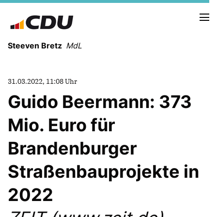
Steeven Bretz
MdL
31.03.2022, 11:08 Uhr
Guido Beermann: 373
Mio. Euro für
VITA
WAHLKREISBESUCHE
Brandenburger
PRESSEFOTOS
MEIN BÜRGERBÜRO
Straßenbauprojekte in
2022
MEIN WAHLKREIS
ZIELE
Redebeiträge