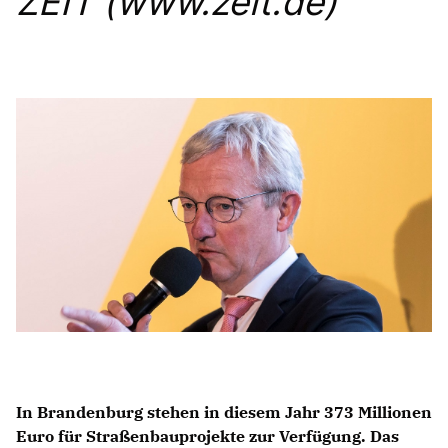
ZEIT (www.zeit.de)
Anträge CDU
Kleine Anfragen
CDU Deutschland
CDU Fraktion im Brandenburger Landtag
CDU Brandenburg
CDU Potsdam
In Brandenburg stehen in diesem Jahr 373 Millionen
Euro für Straßenbauprojekte zur Verfügung. Das