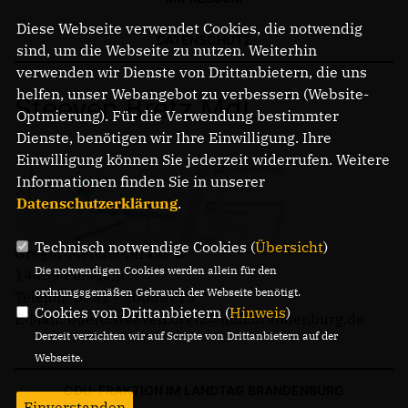
Diese Webseite verwendet Cookies, die notwendig
DATENSCHUTZ
sind, um die Webseite zu nutzen. Weiterhin
verwenden wir Dienste von Drittanbietern, die uns
helfen, unser Webangebot zu verbessern (Website-
Steeven Bretz MdL
Optmierung). Für die Verwendung bestimmter
Dienste, benötigen wir Ihre Einwilligung. Ihre
Einwilligung können Sie jederzeit widerrufen. Weitere
Informationen finden Sie in unserer
Datenschutzerklärung
.
Technisch notwendige Cookies (
Übersicht
)
Gregor-Mendel-Straße 3
Die notwendigen Cookies werden allein für den
14469 Potsdam
ordnungsgemäßen Gebrauch der Webseite benötigt.
Telefon: 0331 - 20085713
Cookies von Drittanbietern (
Hinweis
)
E-Mail: buero.steeven.bretz@mdl.brandenburg.de
Derzeit verzichten wir auf Scripte von Drittanbietern auf der
Webseite.
CDU-FRAKTION IM LANDTAG BRANDENBURG
Einverstanden