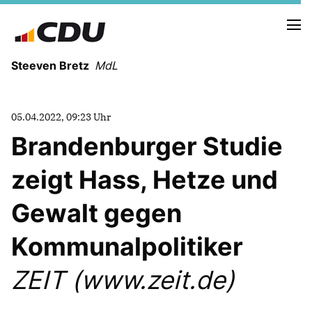
Steeven Bretz
MdL
05.04.2022, 09:23 Uhr
Brandenburger Studie
zeigt Hass, Hetze und
VITA
WAHLKREISBESUCHE
Gewalt gegen
PRESSEFOTOS
MEIN BÜRGERBÜRO
Kommunalpolitiker
ZEIT (www.zeit.de)
MEIN WAHLKREIS
ZIELE
Redebeiträge