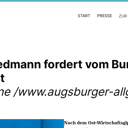
START
PRESSE
ZUR
edmann fordert vom Bun
t
ne /www.augsburger-all
Nach dem Ost-Wirtschaftsgi