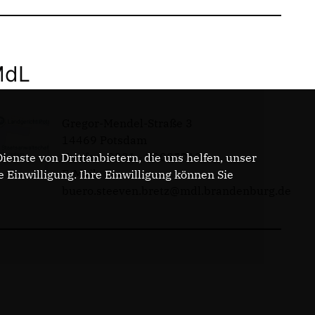
MdL
Gregor-Mendel-Straße 3
14469 Potsdam
Telefon: 0331 - 20085713
enste von Drittanbietern, die uns helfen, unser
E-Mail:
Einwilligung. Ihre Einwilligung können Sie
buero.steeven.bretz@mdl.brandenburg.de