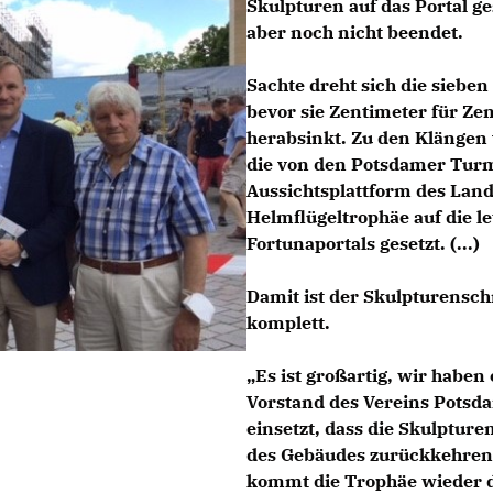
Skulpturen auf das Portal ge
aber noch nicht beendet.
Sachte dreht sich die siebe
bevor sie Zentimeter für Ze
herabsinkt. Zu den Klängen
die von den Potsdamer Turm
Aussichtsplattform des Land
Helmflügeltrophäe auf die l
Fortunaportals gesetzt. (...)
Damit ist der Skulpturensc
komplett.
Es ist großartig, wir haben
Vorstand des Vereins Potsdam
einsetzt, dass die Skulpture
des Gebäudes zurückkehren,
kommt die Trophäe wieder do