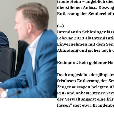
traute Heim – angeblich die
dienstlichen Anlass. Desweg
Entlassung der Senderchefi
(...)
Intendantin Schlesinger lässt
Februar 2023 als Intendanti
Einvernehmen mit dem Sender
Abfindung und sicher auch u
Redmann: kein goldener Ha
Doch angesichts der jüngst
fristlosen Entlassung der S
Zeugenaussagen belegten Ab
RBB und unbestrittener Ver
der Verwaltungsrat eine fri
fassen“ sagt etwa Branden