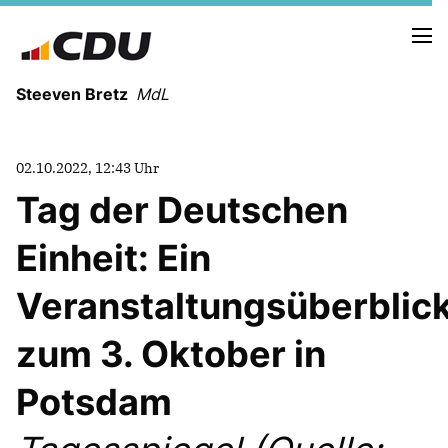
Steeven Bretz
MdL
02.10.2022, 12:43 Uhr
Tag der Deutschen
Einheit: Ein
VITA
WAHLKREISBESUCHE
Veranstaltungsüberblic
PRESSEFOTOS
MEIN BÜRGERBÜRO
zum 3. Oktober in
Potsdam
MEIN WAHLKREIS
ZIELE
Redebeiträge