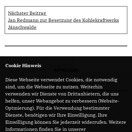
Nächster Beitrag
Jan Redmann zur Besetzung des Kohlekraftwerks
Jänschwalde
Cookie Hinweis
IMPRESSUM
Diese Webseite verwendet Cookies, die notwendig
DATENSCHUTZ
sind, um die Webseite zu nutzen. Weiterhin
verwenden wir Dienste von Drittanbietern, die uns
helfen, unser Webangebot zu verbessern (Website-
Steeven Bretz MdL
Optmierung). Für die Verwendung bestimmter
Dienste, benötigen wir Ihre Einwilligung. Ihre
Einwilligung können Sie jederzeit widerrufen. Weitere
Informationen finden Sie in unserer