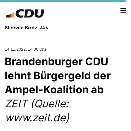
Steeven Bretz
MdL
14.11.2022, 14:08 Uhr
Brandenburger CDU
lehnt Bürgergeld der
VITA
WAHLKREISBESUCHE
Ampel-Koalition ab
PRESSEFOTOS
MEIN BÜRGERBÜRO
ZEIT (Quelle:
www.zeit.de)
MEIN WAHLKREIS
ZIELE
Redebeiträge