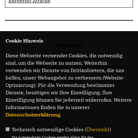
Barberini-Attacke
Cookie Hinweis
IMPRESSUM
Diese Webseite verwendet Cookies, die notwendig
DATENSCHUTZ
sind, um die Webseite zu nutzen. Weiterhin
verwenden wir Dienste von Drittanbietern, die uns
helfen, unser Webangebot zu verbessern (Website-
Steeven Bretz MdL
Optmierung). Für die Verwendung bestimmter
Dienste, benötigen wir Ihre Einwilligung. Ihre
Einwilligung können Sie jederzeit widerrufen. Weitere
Informationen finden Sie in unserer
Datenschutzerklärung
.
Technisch notwendige Cookies (
Übersicht
)
Gregor-Mendel-Straße 3
Die notwendigen Cookies werden allein für den