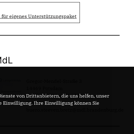
 für eigenes Unterstützungspaket
MdL
Gregor-Mendel-Straße 3
14469 Potsdam
Telefon: 0331 - 20085713
enste von Drittanbietern, die uns helfen, unser
E-Mail:
Einwilligung. Ihre Einwilligung können Sie
buero.steeven.bretz@mdl.brandenburg.de