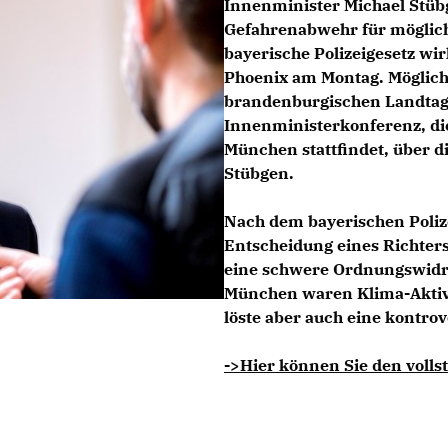
Innenminister Michael Stübg
Gefahrenabwehr für möglich
bayerische Polizeigesetz wi
Phoenix am Montag. Möglich
brandenburgischen Landtag i
Innenministerkonferenz, die
München stattfindet, über d
Stübgen.
Nach dem bayerischen Poliz
Entscheidung eines Richters
eine schwere Ordnungswidrig
München waren Klima-Aktiv
löste aber auch eine kontrov
->Hier können Sie den vollst