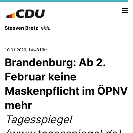
Steeven Bretz
MdL
10.01.2023, 14:48 Uhr
Brandenburg: Ab 2.
Februar keine
VITA
WAHLKREISBESUCHE
Maskenpflicht im ÖPNV
PRESSEFOTOS
MEIN BÜRGERBÜRO
mehr
Tagesspiegel
MEIN WAHLKREIS
ZIELE
Redebeiträge