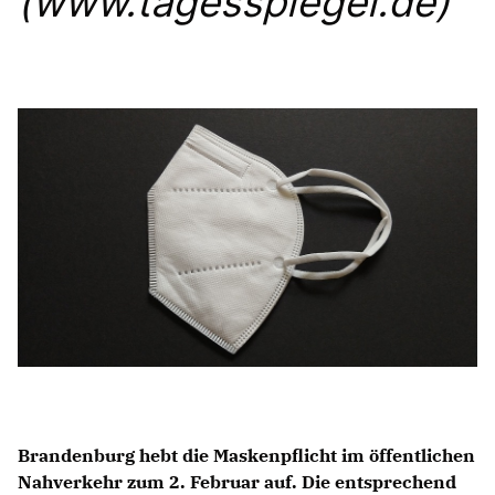
(www.tagesspiegel.de)
Anträge CDU
Kleine Anfragen
CDU Deutschland
CDU Fraktion im Brandenburger Landtag
CDU Brandenburg
CDU Potsdam
Brandenburg hebt die Maskenpflicht im öffentlichen
Nahverkehr zum 2. Februar auf. Die entsprechend