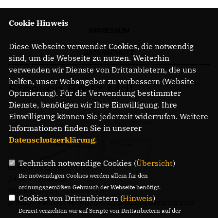
Cookie Hinweis
IMPRESSUM
Diese Webseite verwendet Cookies, die notwendig
DATENSCHUTZ
sind, um die Webseite zu nutzen. Weiterhin
verwenden wir Dienste von Drittanbietern, die uns
helfen, unser Webangebot zu verbessern (Website-
Steeven Bretz MdL
Optmierung). Für die Verwendung bestimmter
Dienste, benötigen wir Ihre Einwilligung. Ihre
Einwilligung können Sie jederzeit widerrufen. Weitere
Informationen finden Sie in unserer
Datenschutzerklärung
.
Technisch notwendige Cookies (
Übersicht
)
Gregor-Mendel-Straße 3
Die notwendigen Cookies werden allein für den
14469 Potsdam
ordnungsgemäßen Gebrauch der Webseite benötigt.
Telefon: 0331 - 20085713
Cookies von Drittanbietern (
Hinweis
)
E-Mail: buero.steeven.bretz@mdl.brandenburg.de
Derzeit verzichten wir auf Scripte von Drittanbietern auf der