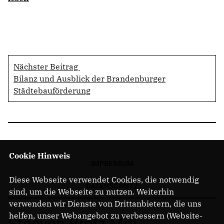
Nächster Beitrag
Bilanz und Ausblick der Brandenburger
Städtebauförderung
Cookie Hinweis
IMPRESSUM
Diese Webseite verwendet Cookies, die notwendig
DATENSCHUTZ
sind, um die Webseite zu nutzen. Weiterhin
verwenden wir Dienste von Drittanbietern, die uns
helfen, unser Webangebot zu verbessern (Website-
Steeven Bretz MdL