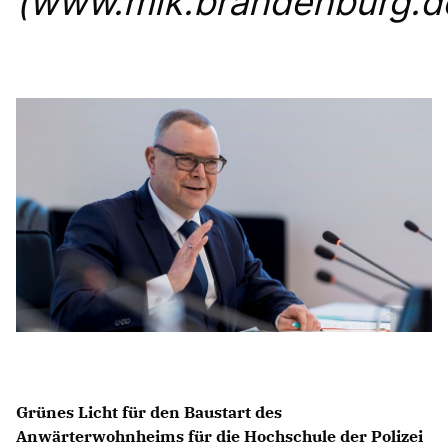
(www.mik.brandenburg.d
Anträge CDU
Kleine Anfragen
CDU Deutschland
CDU Fraktion im Brandenburger Landtag
CDU Brandenburg
CDU Potsdam
Grünes Licht für den Baustart des
Anwärterwohnheims für die Hochschule der Polizei