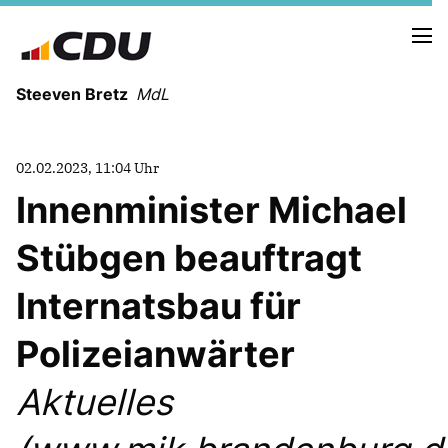
Steeven Bretz
MdL
02.02.2023, 11:04 Uhr
Innenminister Michael
Stübgen beauftragt
VITA
WAHLKREISBESUCHE
Internatsbau für
PRESSEFOTOS
MEIN BÜRGERBÜRO
Polizeianwärter
Aktuelles
MEIN WAHLKREIS
ZIELE
Redebeiträge