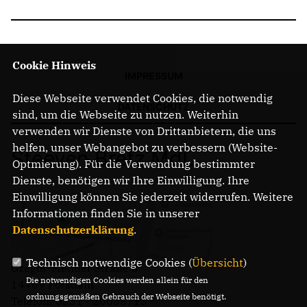
Cookie Hinweis
IMPRESSUM
Diese Webseite verwendet Cookies, die notwendig
DATENSCHUTZ
sind, um die Webseite zu nutzen. Weiterhin
verwenden wir Dienste von Drittanbietern, die uns
helfen, unser Webangebot zu verbessern (Website-
Steeven Bretz MdL
Optmierung). Für die Verwendung bestimmter
Dienste, benötigen wir Ihre Einwilligung. Ihre
Einwilligung können Sie jederzeit widerrufen. Weitere
Informationen finden Sie in unserer
Datenschutzerklärung
.
Technisch notwendige Cookies (
Übersicht
)
Gregor-Mendel-Straße 3
Die notwendigen Cookies werden allein für den
14469 Potsdam
ordnungsgemäßen Gebrauch der Webseite benötigt.
Telefon: 0331 - 20085713