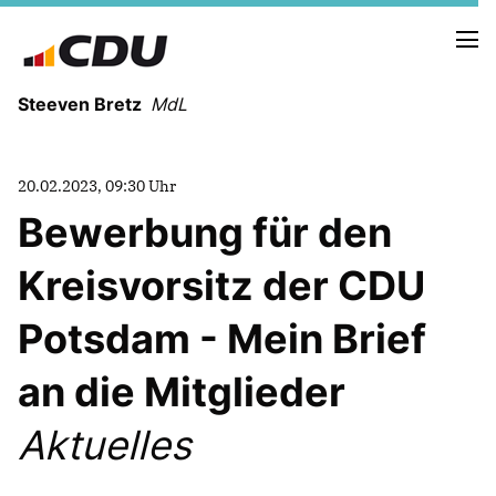
Steeven Bretz
MdL
20.02.2023, 09:30 Uhr
Bewerbung für den
Kreisvorsitz der CDU
VITA
WAHLKREISBESUCHE
Potsdam - Mein Brief
PRESSEFOTOS
MEIN BÜRGERBÜRO
an die Mitglieder
Aktuelles
MEIN WAHLKREIS
ZIELE
Redebeiträge