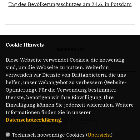
Tag des Bevölkerungsschutzes am 24.6. in Potsdam
Cookie Hinweis
IMPRESSUM
Diese Webseite verwendet Cookies, die notwendig
DATENSCHUTZ
sind, um die Webseite zu nutzen. Weiterhin
verwenden wir Dienste von Drittanbietern, die uns
helfen, unser Webangebot zu verbessern (Website-
Steeven Bretz MdL
Optmierung). Für die Verwendung bestimmter
Dienste, benötigen wir Ihre Einwilligung. Ihre
Einwilligung können Sie jederzeit widerrufen. Weitere
Informationen finden Sie in unserer
Datenschutzerklärung
.
Technisch notwendige Cookies (
Übersicht
)
Gregor-Mendel-Straße 3