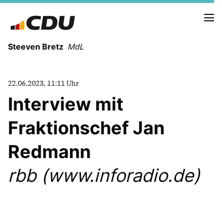
Steeven Bretz
MdL
22.06.2023, 11:11 Uhr
Interview mit
Fraktionschef Jan
VITA
WAHLKREISBESUCHE
Redmann
PRESSEFOTOS
MEIN BÜRGERBÜRO
rbb (www.inforadio.de)
MEIN WAHLKREIS
ZIELE
Redebeiträge