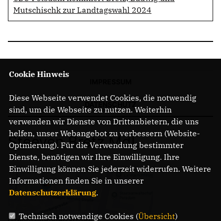
Mutschischk zur Landtagswahl 2024
Cookie Hinweis
IMPRESSUM
Diese Webseite verwendet Cookies, die notwendig
DATENSCHUTZ
sind, um die Webseite zu nutzen. Weiterhin
verwenden wir Dienste von Drittanbietern, die uns
helfen, unser Webangebot zu verbessern (Website-
Steeven Bretz MdL
Optmierung). Für die Verwendung bestimmter
Dienste, benötigen wir Ihre Einwilligung. Ihre
Einwilligung können Sie jederzeit widerrufen. Weitere
Informationen finden Sie in unserer
Datenschutzerklärung
.
Technisch notwendige Cookies (
Übersicht
)
Gregor-Mendel-Straße 3