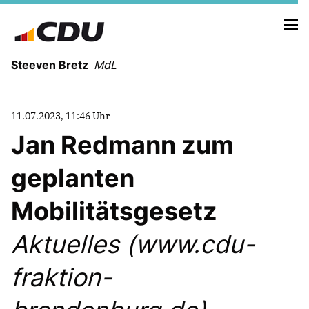
Steeven Bretz
MdL
11.07.2023, 11:46 Uhr
Jan Redmann zum
geplanten
VITA
WAHLKREISBESUCHE
Mobilitätsgesetz
PRESSEFOTOS
MEIN BÜRGERBÜRO
Aktuelles (www.cdu-
fraktion-
MEIN WAHLKREIS
ZIELE
Redebeiträge