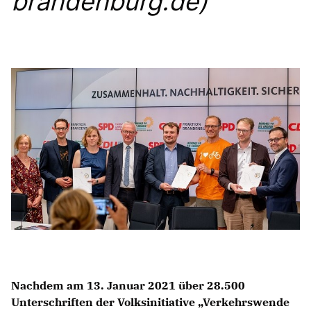
brandenburg.de)
Anträge CDU
Kleine Anfragen
CDU Deutschland
CDU Fraktion im Brandenburger Landtag
CDU Brandenburg
CDU Potsdam
Nachdem am 13. Januar 2021 über 28.500
Unterschriften der Volksinitiative „Verkehrswende