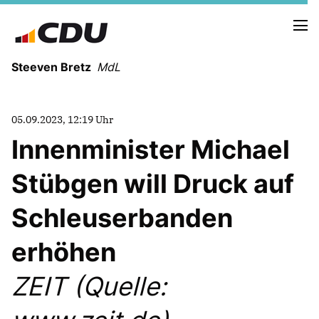
Steeven Bretz
MdL
05.09.2023, 12:19 Uhr
Innenminister Michael
Stübgen will Druck auf
VITA
WAHLKREISBESUCHE
Schleuserbanden
PRESSEFOTOS
MEIN BÜRGERBÜRO
erhöhen
ZEIT (Quelle:
MEIN WAHLKREIS
ZIELE
Redebeiträge