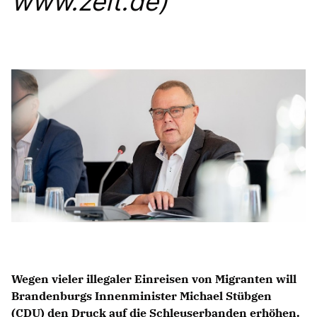
www.zeit.de)
Anträge CDU
Kleine Anfragen
CDU Deutschland
CDU Fraktion im Brandenburger Landtag
CDU Brandenburg
CDU Potsdam
Wegen vieler illegaler Einreisen von Migranten will
Brandenburgs Innenminister
Michael Stübgen
(CDU) den Druck auf die Schleuserbanden erhöhen.