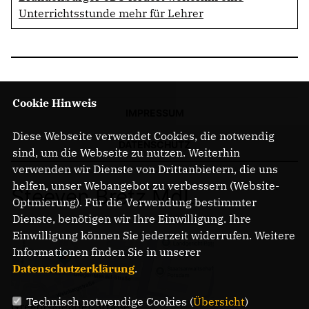
Unterrichtsstunde mehr für Lehrer
Cookie Hinweis
IMPRESSUM
Diese Webseite verwendet Cookies, die notwendig
DATENSCHUTZ
sind, um die Webseite zu nutzen. Weiterhin
verwenden wir Dienste von Drittanbietern, die uns
helfen, unser Webangebot zu verbessern (Website-
Steeven Bretz MdL
Optmierung). Für die Verwendung bestimmter
Dienste, benötigen wir Ihre Einwilligung. Ihre
Einwilligung können Sie jederzeit widerrufen. Weitere
Informationen finden Sie in unserer
Datenschutzerklärung
.
Technisch notwendige Cookies (
Übersicht
)
Gregor-Mendel-Straße 3