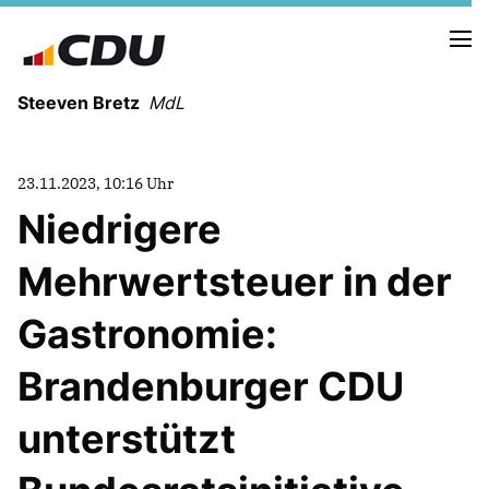
Steeven Bretz
MdL
23.11.2023, 10:16 Uhr
Niedrigere
Mehrwertsteuer in der
VITA
WAHLKREISBESUCHE
Gastronomie:
PRESSEFOTOS
MEIN BÜRGERBÜRO
Brandenburger CDU
unterstützt
MEIN WAHLKREIS
ZIELE
Redebeiträge