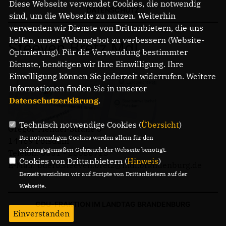
Diese Webseite verwendet Cookies, die notwendig
DATENSCHUTZ
sind, um die Webseite zu nutzen. Weiterhin
verwenden wir Dienste von Drittanbietern, die uns
helfen, unser Webangebot zu verbessern (Website-
Steeven Bretz MdL
Optmierung). Für die Verwendung bestimmter
Dienste, benötigen wir Ihre Einwilligung. Ihre
Einwilligung können Sie jederzeit widerrufen. Weitere
Informationen finden Sie in unserer
Datenschutzerklärung
.
Technisch notwendige Cookies (
Übersicht
)
Gregor-Mendel-Straße 3
Die notwendigen Cookies werden allein für den
14469 Potsdam
ordnungsgemäßen Gebrauch der Webseite benötigt.
Telefon: 0331 - 20085713
Cookies von Drittanbietern (
Hinweis
)
E-Mail: buero.steeven.bretz@mdl.brandenburg.de
Derzeit verzichten wir auf Scripte von Drittanbietern auf der
Webseite.
CDU-FRAKTION IM LANDTAG BRANDENBURG
Einverstanden