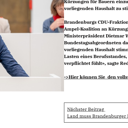
Kürzungen für Bauern einzu
vorliegenden Haushalt zu s
Brandenburgs CDU-Fraktio
Ampel-Koalition an Kürzunge
Ministerpräsident Dietmar W
Bundestagsabgeordneten daf
vorliegenden Haushalt stimm
Lasten eines Berufsstandes,
verpflichtet fühlt», sagte R
->Hier können Sie den volls
Nächster Beitrag
Land muss Brandenburger B