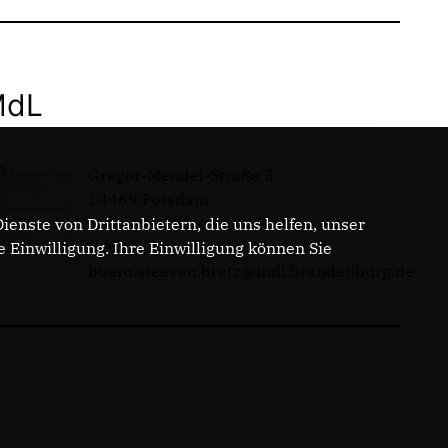
MdL
Gregor-Mendel-Straße 3
14469 Potsdam
Telefon: 0331 - 20085713
enste von Drittanbietern, die uns helfen, unser
E-Mail:
Einwilligung. Ihre Einwilligung können Sie
buero.steeven.bretz@mdl.brandenburg.de