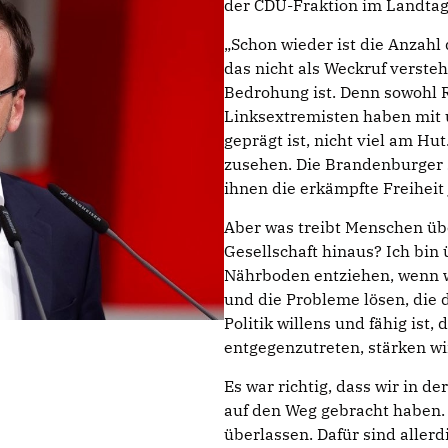
der CDU-Fraktion im Landta
Schon wieder ist die Anzahl
das nicht als Weckruf versteht
Bedrohung ist. Denn sowohl 
Linksextremisten haben mit 
geprägt ist, nicht viel am Hu
zusehen. Die Brandenburger s
ihnen die erkämpfte Freiheit 
Aber was treibt Menschen üb
Gesellschaft hinaus? Ich bin
Nährboden entziehen, wenn w
und die Probleme lösen, die
Politik willens und fähig is
entgegenzutreten, stärken wir
Es war richtig, dass wir in 
auf den Weg gebracht haben. 
überlassen. Dafür sind alle