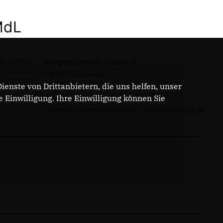
MdL
Gregor-Mendel-Straße 3
14469 Potsdam
Telefon: 0331 - 20085713
enste von Drittanbietern, die uns helfen, unser
E-Mail:
Einwilligung. Ihre Einwilligung können Sie
buero.steeven.bretz@mdl.brandenburg.de