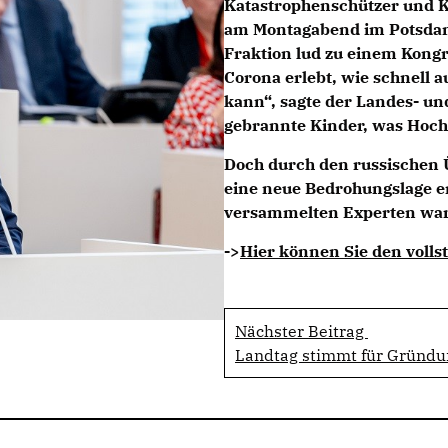
Katastrophenschützer und K
am Montagabend im Potsdam
Fraktion lud zu einem Kong
Corona erlebt, wie schnell 
kann“, sagte der Landes- u
gebrannte Kinder, was Hoc
Doch durch den russischen Ü
eine neue Bedrohungslage er
versammelten Experten war: 
->
Hier können Sie den vollst
Nächster Beitrag
Landtag stimmt für Gründun