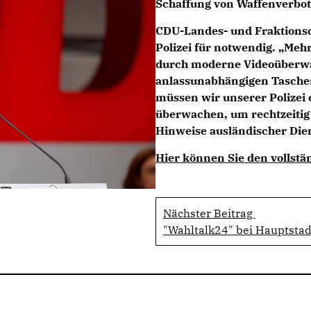
Schaffung von Waffenverbo
CDU-Landes- und Fraktions
Polizei für notwendig. „Mehr
durch moderne Videoüberw
anlassunabhängigen Taschen
müssen wir unserer Polizei 
überwachen, um rechtzeitig 
Hinweise ausländischer Die
Hier können Sie den vollstän
Nächster Beitrag
"Wahltalk24" bei Hauptstadt