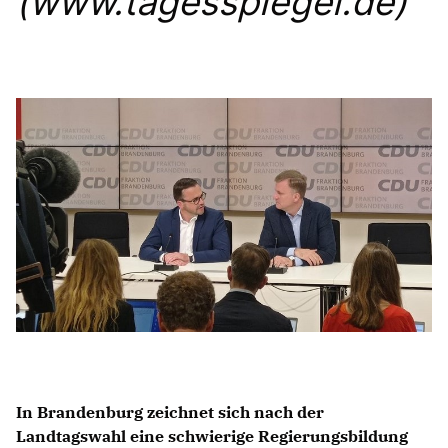
(www.tagesspiegel.de)
Anträge CDU
Kleine Anfragen
CDU Deutschland
CDU Fraktion im Brandenburger Landtag
CDU Brandenburg
CDU Potsdam
In Brandenburg zeichnet sich nach der
Landtagswahl eine schwierige Regierungsbildung