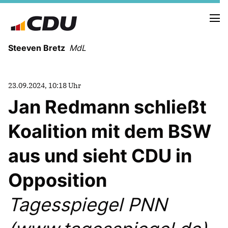
Steeven Bretz
MdL
23.09.2024, 10:18 Uhr
Jan Redmann schließt
Koalition mit dem BSW
VITA
WAHLKREISBESUCHE
aus und sieht CDU in
PRESSEFOTOS
MEIN BÜRGERBÜRO
Opposition
Tagesspiegel PNN
MEIN WAHLKREIS
ZIELE
Redebeiträge