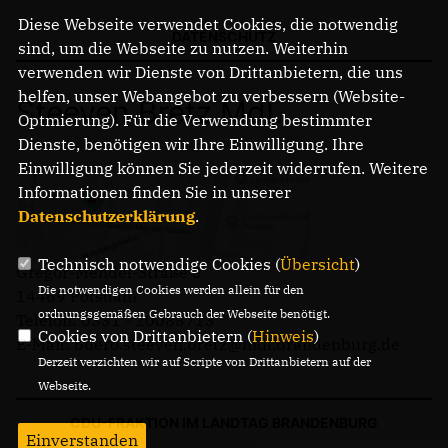
Diese Webseite verwendet Cookies, die notwendig
DATENSCHUTZ
sind, um die Webseite zu nutzen. Weiterhin
verwenden wir Dienste von Drittanbietern, die uns
helfen, unser Webangebot zu verbessern (Website-
Steeven Bretz MdL
Optmierung). Für die Verwendung bestimmter
Dienste, benötigen wir Ihre Einwilligung. Ihre
Einwilligung können Sie jederzeit widerrufen. Weitere
Informationen finden Sie in unserer
Datenschutzerklärung
.
Technisch notwendige Cookies (
Übersicht
)
Gregor-Mendel-Straße 3
Die notwendigen Cookies werden allein für den
14469 Potsdam
ordnungsgemäßen Gebrauch der Webseite benötigt.
Telefon: 0331 - 20085713
Cookies von Drittanbietern (
Hinweis
)
E-Mail: buero.steeven.bretz@mdl.brandenburg.de
Derzeit verzichten wir auf Scripte von Drittanbietern auf der
Webseite.
CDU-FRAKTION IM LANDTAG BRANDENBURG
Einverstanden