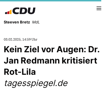
Steeven Bretz
MdL
03.02.2025, 14:59 Uhr
Kein Ziel vor Augen: Dr.
Jan Redmann kritisiert
VITA
WAHLKREISBESUCHE
Rot-Lila
PRESSEFOTOS
MEIN BÜRGERBÜRO
tagesspiegel.de
MEIN WAHLKREIS
ZIELE
Redebeiträge