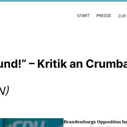
START
PRESSE
ZUR
und!“ – Kritik an Crum
N)
Brandenburgs Opposition ha