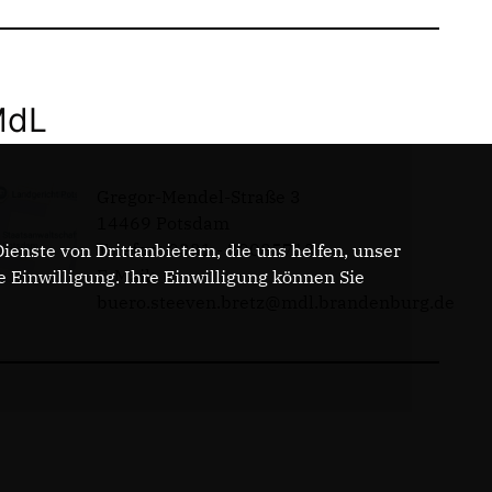
MdL
Gregor-Mendel-Straße 3
14469 Potsdam
Telefon: 0331 - 20085713
enste von Drittanbietern, die uns helfen, unser
E-Mail:
Einwilligung. Ihre Einwilligung können Sie
buero.steeven.bretz@mdl.brandenburg.de