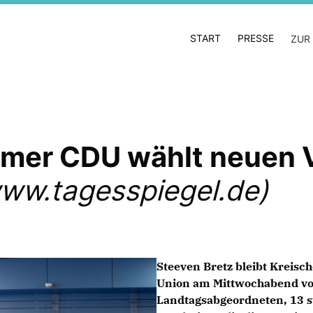
START
PRESSE
ZUR
damer CDU wählt neuen 
ww.tagesspiegel.de)
Steeven Bretz bleibt Kreisc
Union am Mittwochabend vot
Landtagsabgeordneten, 13 st