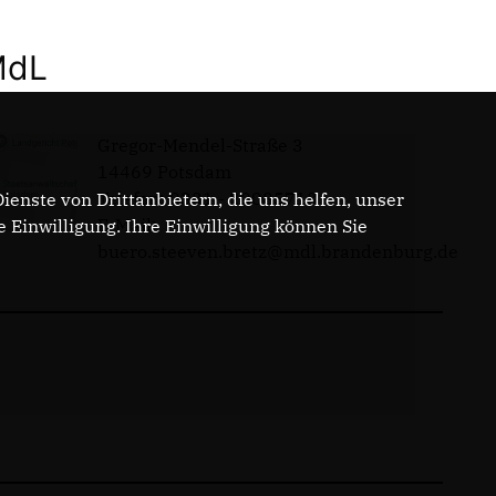
MdL
Gregor-Mendel-Straße 3
14469 Potsdam
Telefon: 0331 - 20085713
enste von Drittanbietern, die uns helfen, unser
E-Mail:
Einwilligung. Ihre Einwilligung können Sie
buero.steeven.bretz@mdl.brandenburg.de