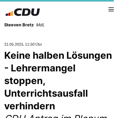
Steeven Bretz
MdL
21.05.2025, 11:50 Uhr
Keine halben Lösungen
- Lehrermangel
VITA
WAHLKREISBESUCHE
stoppen,
PRESSEFOTOS
MEIN BÜRGERBÜRO
Unterrichtsausfall
verhindern
MEIN WAHLKREIS
ZIELE
Redebeiträge