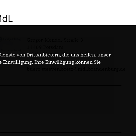
MdL
Gregor-Mendel-Straße 3
14469 Potsdam
Telefon: 0331 - 20085713
enste von Drittanbietern, die uns helfen, unser
E-Mail:
Einwilligung. Ihre Einwilligung können Sie
buero.steeven.bretz@mdl.brandenburg.de