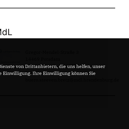
MdL
Gregor-Mendel-Straße 3
14469 Potsdam
Telefon: 0331 - 20085713
enste von Drittanbietern, die uns helfen, unser
E-Mail:
Einwilligung. Ihre Einwilligung können Sie
buero.steeven.bretz@mdl.brandenburg.de