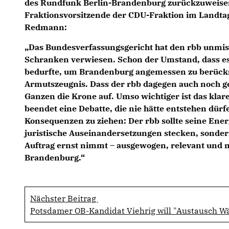
des Rundfunk Berlin-Brandenburg zurückzuweisen
Fraktionsvorsitzende der CDU-Fraktion im Landt
Redmann
:
Das Bundesverfassungsgericht hat den rbb unmiss
Schranken verwiesen. Schon der Umstand, dass es
bedurfte, um Brandenburg angemessen zu berücks
Armutszeugnis. Dass der rbb dagegen auch noch ge
Ganzen die Krone auf. Umso wichtiger ist das klare
beendet eine Debatte, die nie hätte entstehen dürfe
Konsequenzen zu ziehen: Der rbb sollte seine Energ
juristische Auseinandersetzungen stecken, sonde
Auftrag ernst nimmt – ausgewogen, relevant und m
Brandenburg.“
Nächster Beitrag
Potsdamer OB-Kandidat Viehrig will "Austausch 