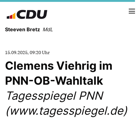
Steeven Bretz
MdL
15.09.2025, 09:20 Uhr
Clemens Viehrig im
PNN-OB-Wahltalk
VITA
WAHLKREISBESUCHE
Tagesspiegel PNN
PRESSEFOTOS
MEIN BÜRGERBÜRO
(www.tagesspiegel.de)
MEIN WAHLKREIS
ZIELE
Redebeiträge