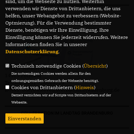
sind, um die Webseite zu nutzen. Weiterhin
verwenden wir Dienste von Drittanbietern, die uns
helfen, unser Webangebot zu verbessern (Website-
Steeven Bretz MdL
Optmierung). Für die Verwendung bestimmter
Dienste, benötigen wir Ihre Einwilligung. Ihre
Einwilligung können Sie jederzeit widerrufen. Weitere
Informationen finden Sie in unserer
Datenschutzerklärung
.
Technisch notwendige Cookies (
Übersicht
)
Gregor-Mendel-Straße 3
Die notwendigen Cookies werden allein für den
14469 Potsdam
ordnungsgemäßen Gebrauch der Webseite benötigt.
Telefon: 0331 - 20085713
Cookies von Drittanbietern (
Hinweis
)
E-Mail: buero.steeven.bretz@mdl.brandenburg.de
Derzeit verzichten wir auf Scripte von Drittanbietern auf der
Webseite.
CDU-FRAKTION IM LANDTAG BRANDENBURG
Einverstanden