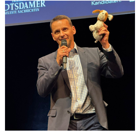
Anträge CDU
Kleine Anfragen
CDU Deutschland
CDU Fraktion im Brandenburger Landtag
CDU Brandenburg
CDU Potsdam