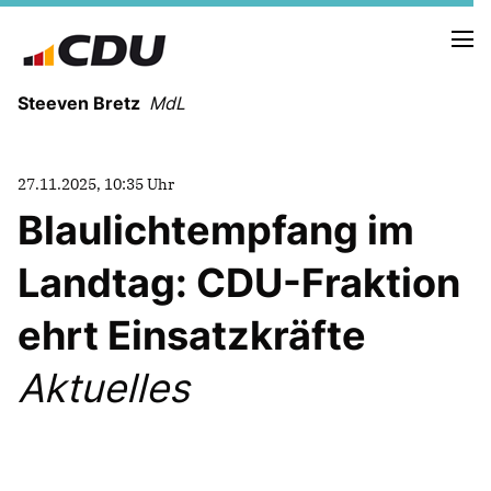
Steeven Bretz
MdL
27.11.2025, 10:35 Uhr
Blaulichtempfang im
Landtag: CDU-Fraktion
VITA
WAHLKREISBESUCHE
ehrt Einsatzkräfte
PRESSEFOTOS
MEIN BÜRGERBÜRO
Aktuelles
MEIN WAHLKREIS
ZIELE
Redebeiträge