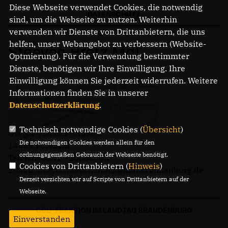
Diese Webseite verwendet Cookies, die notwendig
DATENSCHUTZ
sind, um die Webseite zu nutzen. Weiterhin
verwenden wir Dienste von Drittanbietern, die uns
helfen, unser Webangebot zu verbessern (Website-
Steeven Bretz MdL
Optmierung). Für die Verwendung bestimmter
Dienste, benötigen wir Ihre Einwilligung. Ihre
Einwilligung können Sie jederzeit widerrufen. Weitere
Informationen finden Sie in unserer
Datenschutzerklärung
.
Technisch notwendige Cookies (
Übersicht
)
Gregor-Mendel-Straße 3
Die notwendigen Cookies werden allein für den
14469 Potsdam
ordnungsgemäßen Gebrauch der Webseite benötigt.
Telefon: 0331 - 20085713
Cookies von Drittanbietern (
Hinweis
)
E-Mail: buero.steeven.bretz@mdl.brandenburg.de
Derzeit verzichten wir auf Scripte von Drittanbietern auf der
Webseite.
CDU-FRAKTION IM LANDTAG BRANDENBURG
Einverstanden