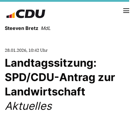
Steeven Bretz
MdL
28.01.2026, 10:42 Uhr
Landtagssitzung:
SPD/CDU-Antrag zur
VITA
WAHLKREISBESUCHE
Landwirtschaft
PRESSEFOTOS
MEIN BÜRGERBÜRO
Aktuelles
MEIN WAHLKREIS
ZIELE
Redebeiträge