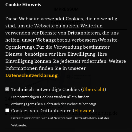
Cookie Hinweis
IMPRESSUM
Diese Webseite verwendet Cookies, die notwendig
DATENSCHUTZ
sind, um die Webseite zu nutzen. Weiterhin
verwenden wir Dienste von Drittanbietern, die uns
helfen, unser Webangebot zu verbessern (Website-
Steeven Bretz MdL
Optmierung). Für die Verwendung bestimmter
Dienste, benötigen wir Ihre Einwilligung. Ihre
Einwilligung können Sie jederzeit widerrufen. Weitere
Informationen finden Sie in unserer
Datenschutzerklärung
.
Technisch notwendige Cookies (
Übersicht
)
Gregor-Mendel-Straße 3
Die notwendigen Cookies werden allein für den
14469 Potsdam
ordnungsgemäßen Gebrauch der Webseite benötigt.
Telefon: 0331 - 20085713
Cookies von Drittanbietern (
Hinweis
)
E-Mail: buero.steeven.bretz@mdl.brandenburg.de
Derzeit verzichten wir auf Scripte von Drittanbietern auf der
Webseite.