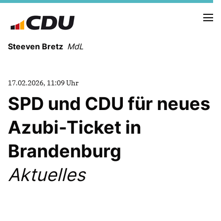
Steeven Bretz
MdL
17.02.2026, 11:09 Uhr
SPD und CDU für neues
Azubi-Ticket in
VITA
WAHLKREISBESUCHE
Brandenburg
PRESSEFOTOS
MEIN BÜRGERBÜRO
Aktuelles
MEIN WAHLKREIS
ZIELE
Redebeiträge