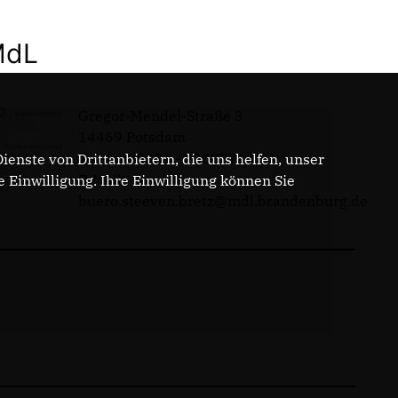
MdL
Gregor-Mendel-Straße 3
14469 Potsdam
Telefon: 0331 - 20085713
enste von Drittanbietern, die uns helfen, unser
E-Mail:
Einwilligung. Ihre Einwilligung können Sie
buero.steeven.bretz@mdl.brandenburg.de