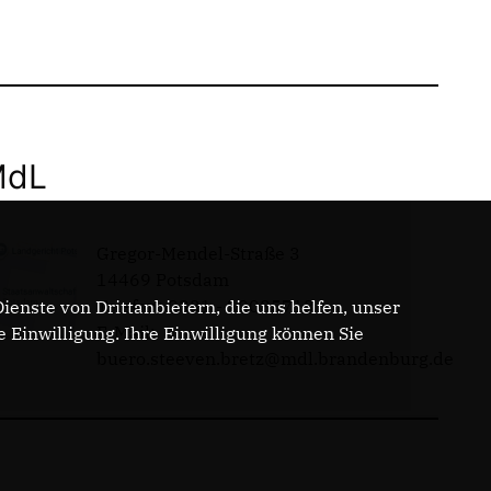
MdL
Gregor-Mendel-Straße 3
14469 Potsdam
Telefon: 0331 - 20085713
enste von Drittanbietern, die uns helfen, unser
E-Mail:
Einwilligung. Ihre Einwilligung können Sie
buero.steeven.bretz@mdl.brandenburg.de