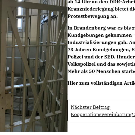
ab 14 Uhr an den DDR-Arbei
Kranzniederlegung bietet d
Protestbewegung an.
In Brandenburg war es bis z
Kundgebungen gekommen – v
Industrialisierungen gab. A
73 Jahren Kundgebungen, S
Polizei und der SED. Hunder
Volkspolizei und das sowjeti
Mehr als 50 Menschen starb
Hier zum vollständigen Arti
Nächster Beitrag
Kooperationsvereinbarung