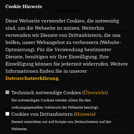
Cookie Hinweis
IMPRESSUM
Diese Webseite verwendet Cookies, die notwendig
DATENSCHUTZ
sind, um die Webseite zu nutzen. Weiterhin
verwenden wir Dienste von Drittanbietern, die uns
helfen, unser Webangebot zu verbessern (Website-
Steeven Bretz MdL
Optmierung). Für die Verwendung bestimmter
Dienste, benötigen wir Ihre Einwilligung. Ihre
Einwilligung können Sie jederzeit widerrufen. Weitere
Informationen finden Sie in unserer
Datenschutzerklärung
.
Technisch notwendige Cookies (
Übersicht
)
Gregor-Mendel-Straße 3
Die notwendigen Cookies werden allein für den
14469 Potsdam
ordnungsgemäßen Gebrauch der Webseite benötigt.
Telefon: 0331 - 20085713
Cookies von Drittanbietern (
Hinweis
)
E-Mail: buero.steeven.bretz@mdl.brandenburg.de
Derzeit verzichten wir auf Scripte von Drittanbietern auf der
Webseite.