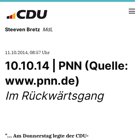
Steeven Bretz
MdL
11.10.2014, 08:57 Uhr
10.10.14 | PNN (Quelle:
www.pnn.de)
VITA
WAHLKREISBESUCHE
Im Rückwärtsgang
PRESSEFOTOS
MEIN BÜRGERBÜRO
MEIN WAHLKREIS
ZIELE
"... Am Donnerstag legte der CDU-
Redebeiträge