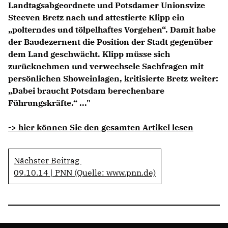
Landtagsabgeordnete und Potsdamer Unionsvize
Anträge CDU
Steeven Bretz nach und attestierte Klipp ein
Kleine Anfragen
polterndes und tölpelhaftes Vorgehen“. Damit habe
der Baudezernent die Position der Stadt gegenüber
CDU Deutschland
dem Land geschwächt. Klipp müsse sich
CDU Fraktion im Brandenburger Landtag
zurücknehmen und verwechsele Sachfragen mit
CDU Brandenburg
persönlichen Showeinlagen, kritisierte Bretz weiter:
CDU Potsdam
Dabei braucht Potsdam berechenbare
Führungskräfte.“ ..."
-> hier können Sie den gesamten Artikel lesen
Nächster Beitrag
09.10.14 | PNN (Quelle: www.pnn.de)