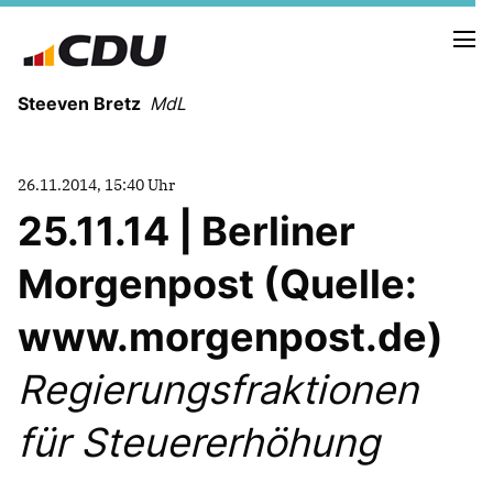
Steeven Bretz
MdL
26.11.2014, 15:40 Uhr
25.11.14 | Berliner
Morgenpost (Quelle:
VITA
WAHLKREISBESUCHE
www.morgenpost.de)
PRESSEFOTOS
MEIN BÜRGERBÜRO
Regierungsfraktionen
für Steuererhöhung
MEIN WAHLKREIS
ZIELE
Redebeiträge