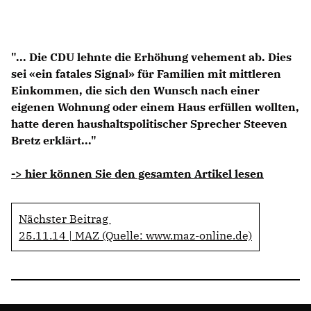
Anträge CDU
Kleine Anfragen
"... Die CDU lehnte die Erhöhung vehement ab. Dies
CDU Deutschland
sei «ein fatales Signal» für Familien mit mittleren
CDU Fraktion im Brandenburger Landtag
Einkommen, die sich den Wunsch nach einer
CDU Brandenburg
eigenen Wohnung oder einem Haus erfüllen wollten,
CDU Potsdam
hatte deren haushaltspolitischer Sprecher Steeven
Bretz erklärt..."
-> hier können Sie den gesamten Artikel lesen
Nächster Beitrag
25.11.14 | MAZ (Quelle: www.maz-online.de)