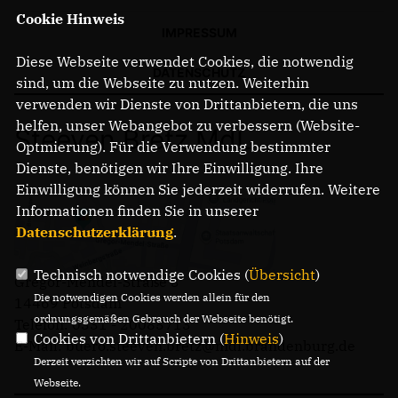
Cookie Hinweis
IMPRESSUM
Diese Webseite verwendet Cookies, die notwendig
DATENSCHUTZ
sind, um die Webseite zu nutzen. Weiterhin
verwenden wir Dienste von Drittanbietern, die uns
helfen, unser Webangebot zu verbessern (Website-
Steeven Bretz MdL
Optmierung). Für die Verwendung bestimmter
Dienste, benötigen wir Ihre Einwilligung. Ihre
Einwilligung können Sie jederzeit widerrufen. Weitere
Informationen finden Sie in unserer
Datenschutzerklärung
.
Technisch notwendige Cookies (
Übersicht
)
Gregor-Mendel-Straße 3
Die notwendigen Cookies werden allein für den
14469 Potsdam
ordnungsgemäßen Gebrauch der Webseite benötigt.
Telefon: 0331 - 20085713
Cookies von Drittanbietern (
Hinweis
)
E-Mail: buero.steeven.bretz@mdl.brandenburg.de
Derzeit verzichten wir auf Scripte von Drittanbietern auf der
Webseite.