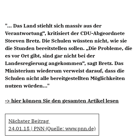
Anträge CDU
Kleine Anfragen
"... Das Land stiehlt sich massiv aus der
CDU Deutschland
Verantwortung“, kritisiert der CDU-Abgeordnete
CDU Fraktion im Brandenburger Landtag
Steeven Bretz. Die Schulen wüssten nicht, wie sie
CDU Brandenburg
die Stunden bereitstellen sollen. „Die Probleme, die
CDU Potsdam
es vor Ort gibt, sind gar nicht bei der
Landesregierung angekommen“, sagt Bretz. Das
Ministerium wiederum verweist darauf, dass die
Schulen nicht alle bereitgestellten Möglichkeiten
nutzen würden..."
-> hier können Sie den gesamten Artikel lesen
Nächster Beitrag
24.01.15 | PNN (Quelle: www.pnn.de)