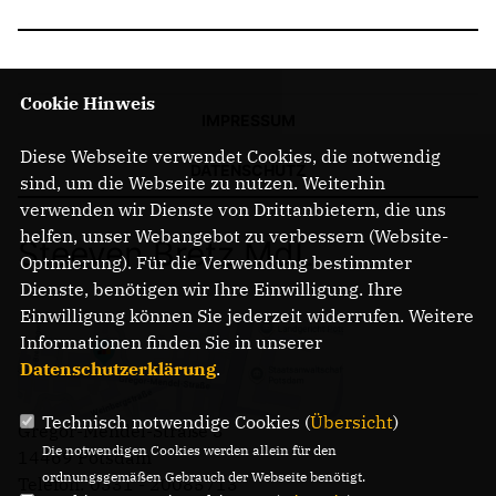
Cookie Hinweis
IMPRESSUM
Diese Webseite verwendet Cookies, die notwendig
DATENSCHUTZ
sind, um die Webseite zu nutzen. Weiterhin
verwenden wir Dienste von Drittanbietern, die uns
helfen, unser Webangebot zu verbessern (Website-
Steeven Bretz MdL
Optmierung). Für die Verwendung bestimmter
Dienste, benötigen wir Ihre Einwilligung. Ihre
Einwilligung können Sie jederzeit widerrufen. Weitere
Informationen finden Sie in unserer
Datenschutzerklärung
.
Technisch notwendige Cookies (
Übersicht
)
Gregor-Mendel-Straße 3
Die notwendigen Cookies werden allein für den
14469 Potsdam
ordnungsgemäßen Gebrauch der Webseite benötigt.
Telefon: 0331 - 20085713