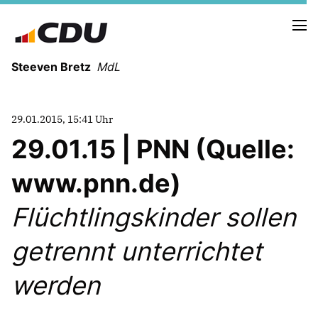
Steeven Bretz
MdL
29.01.2015, 15:41 Uhr
29.01.15 | PNN (Quelle:
www.pnn.de)
VITA
WAHLKREISBESUCHE
Flüchtlingskinder sollen
PRESSEFOTOS
MEIN BÜRGERBÜRO
getrennt unterrichtet
werden
MEIN WAHLKREIS
ZIELE
Redebeiträge