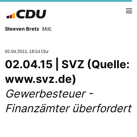
Steeven Bretz
MdL
02.04.2015, 18:54 Uhr
02.04.15 | SVZ (Quelle:
www.svz.de)
VITA
WAHLKREISBESUCHE
Gewerbesteuer -
PRESSEFOTOS
MEIN BÜRGERBÜRO
Finanzämter überfordert
MEIN WAHLKREIS
ZIELE
Redebeiträge